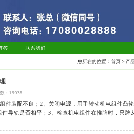
有答
联系我们
您所在的位置：
首页
> 产
理
览次数：13038
电组件装配不良；2、关闭电源，用手转动机电组件凸
组件导轨是否相平；3、检查机电组件在推牌时，只牌