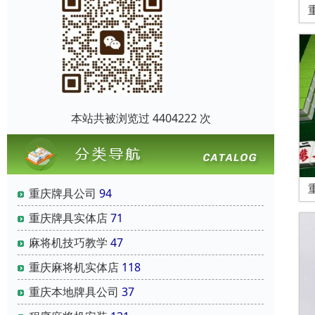
本站共被浏览过 4404222 次
重庆牌具公司
94
重庆牌具实体店
71
麻将机技巧教学
47
重庆麻将机实体店
118
重庆本地牌具公司
37