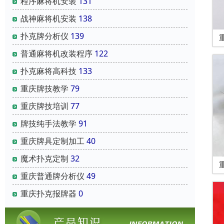
程序麻将机安装
131
战神麻将机安装
138
扑克牌分析仪
139
普通麻将机改装程序
122
扑克麻将高科技
133
重庆牌技教学
79
重庆牌技培训
77
牌技纯手法教学
91
重庆牌具定制加工
40
魔术扑克定制
32
重庆普通牌分析仪
49
重庆扑克报牌器
0