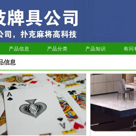
产品信息
产品分类
产品知识
有问
品信息