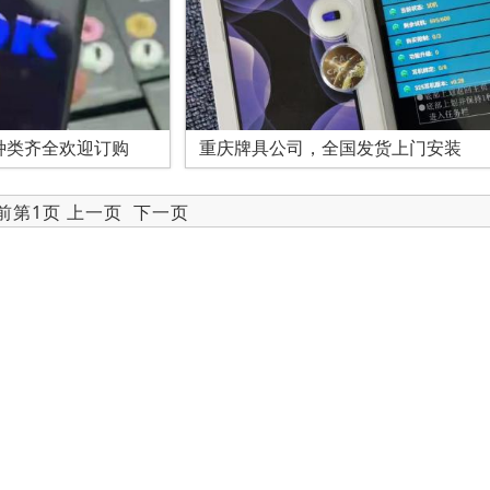
种类齐全欢迎订购
重庆牌具公司，全国发货上门安装
当前第1页 上一页
下一页