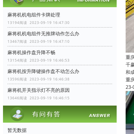
麻将机机电组件卡牌处理
13194阅读 2023-09-19 16:47:30
麻将机机电组件无推牌动作怎么办
13467阅读 2023-09-19 16:47:10
麻将机操作盘升降不畅
重
13154阅读 2023-09-19 16:46:53
千
麻将机按升降键操作盘不动怎么办
和
重
13596阅读 2023-09-19 16:46:38
23-
麻将机开关指示灯不亮的原因
13646阅读 2023-09-19 16:46:15
暂无数据