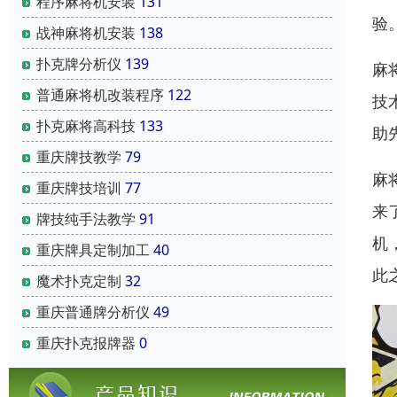
程序麻将机安装
131
验
战神麻将机安装
138
扑克牌分析仪
139
麻
普通麻将机改装程序
122
技
扑克麻将高科技
133
助
重庆牌技教学
79
麻
重庆牌技培训
77
来
牌技纯手法教学
91
机
重庆牌具定制加工
40
此
魔术扑克定制
32
重庆普通牌分析仪
49
重庆扑克报牌器
0