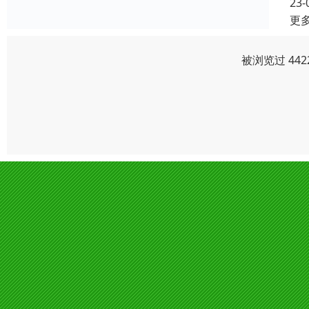
23-
更
被浏览过 44