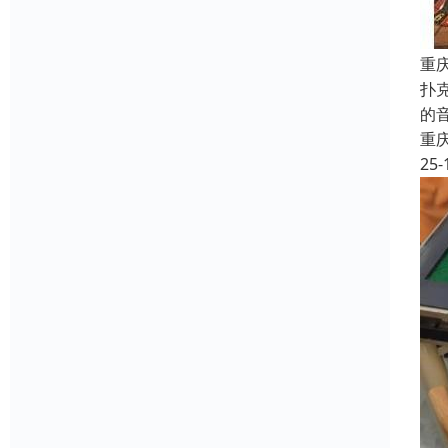
重
扑
的
重
25-