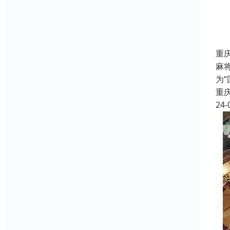
重
麻
为
重
24-