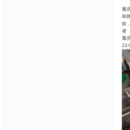
重
和
前
者
重
23-