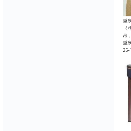
重
《
吊
重
25-