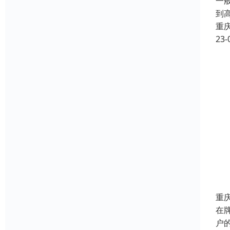
一
到
重
23-
重
在
户