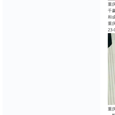
重
千
和
重
23-
重