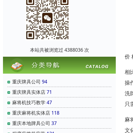
本站共被浏览过 4388036 次
价
相
重庆牌具公司
94
操
重庆牌具实体店
71
洗
麻将机技巧教学
47
只
重庆麻将机实体店
118
麻
重庆本地牌具公司
37
文