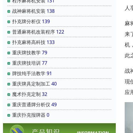
程序麻将机安装
131
人
战神麻将机安装
138
扑克牌分析仪
139
麻
普通麻将机改装程序
122
来
扑克麻将高科技
133
机
重庆牌技教学
79
此
重庆牌技培训
77
战
牌技纯手法教学
91
现
重庆牌具定制加工
40
应
魔术扑克定制
32
重庆普通牌分析仪
49
重庆扑克报牌器
0