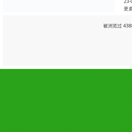
23-
更
被浏览过 43