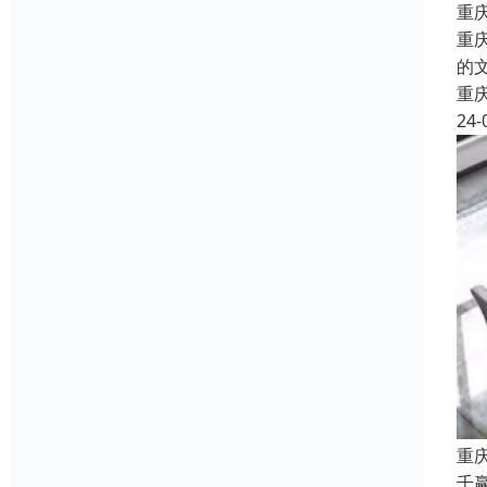
重
重
的
重
24-
重
千