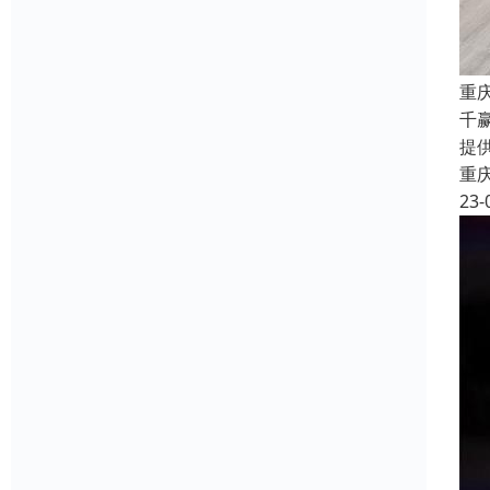
重
千
提
重
23-