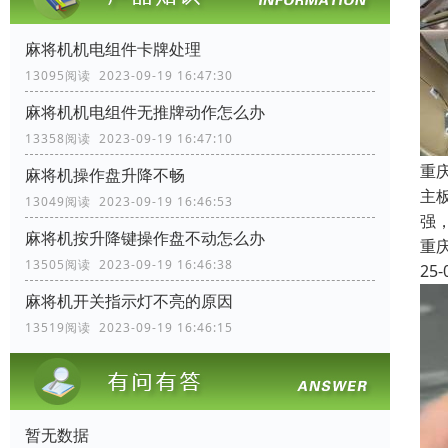
麻将机机电组件卡牌处理
13095阅读 2023-09-19 16:47:30
麻将机机电组件无推牌动作怎么办
13358阅读 2023-09-19 16:47:10
重
麻将机操作盘升降不畅
主
13049阅读 2023-09-19 16:46:53
强
麻将机按升降键操作盘不动怎么办
重
13505阅读 2023-09-19 16:46:38
25-
麻将机开关指示灯不亮的原因
13519阅读 2023-09-19 16:46:15
暂无数据