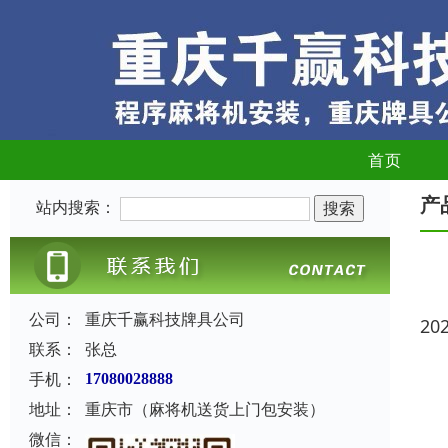
首页
产
站内搜索：
公司：
重庆千赢科技牌具公司
20
联系：
张总
手机：
17080028888
地址：
重庆市（麻将机送货上门包安装）
微信：