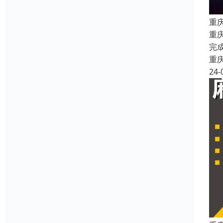
重
重
完
重
24-