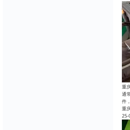
重
通
件
重
25-