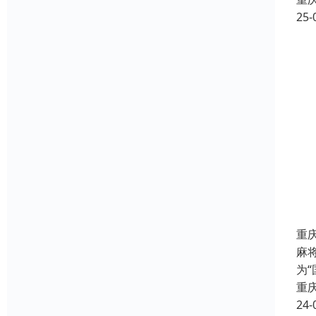
25-
重
麻
为
重
24-